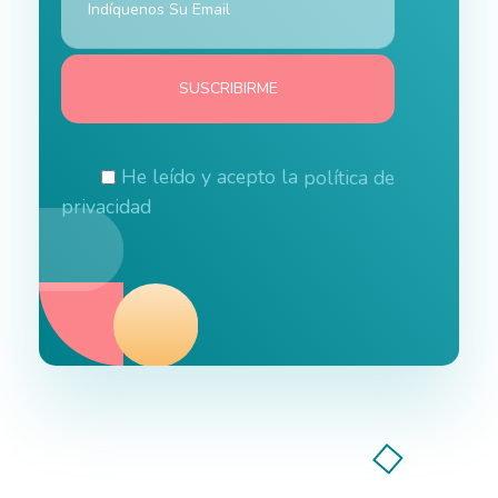
He leído y acepto la
política de
privacidad