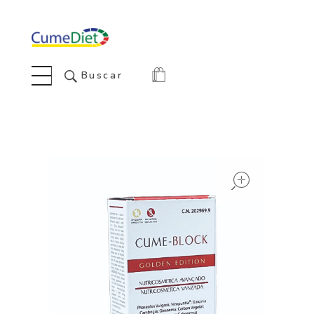
Cumediet.com - Prebióticos y probióticos
Complete Elementor Demo - Phlox WordPress Theme
Buscar
open