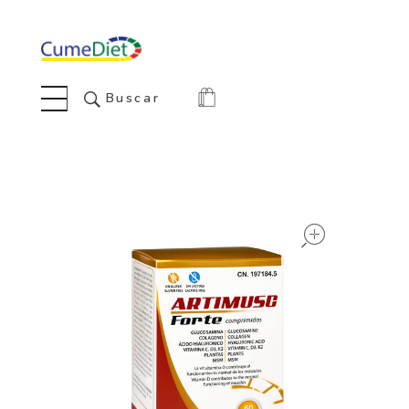
Cumediet.com - Prebióticos y probióticos
Complete Elementor Demo - Phlox WordPress Theme
Buscar
open