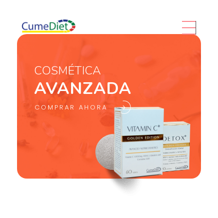
Cumediet.com - Prebióticos y probióticos
Complete Elementor Demo - Phlox WordPress Theme
COSMÉTICA
AVANZADA
COMPRAR AHORA