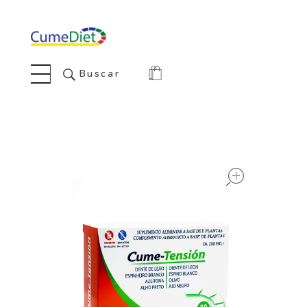
Cumediet.com - Prebióticos y probióticos
Complete Elementor Demo - Phlox WordPress Theme
Buscar
open