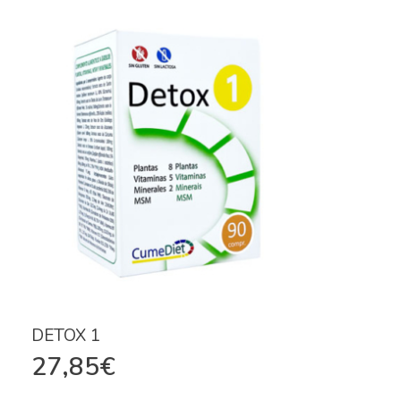
DETOX 1
27,85
€