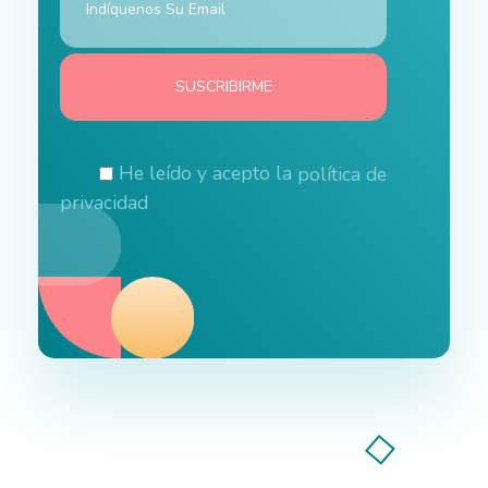
He leído y acepto la
política de
privacidad