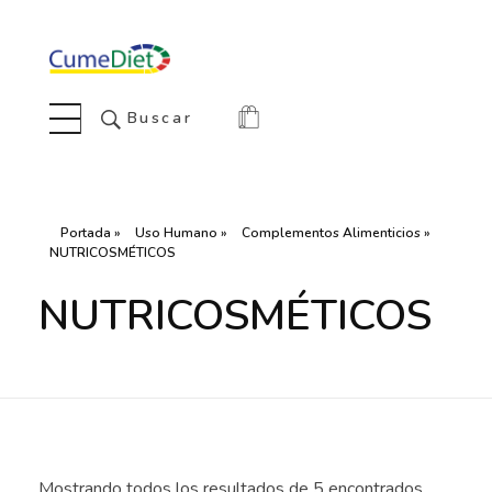
Cumediet.com - Prebióticos y probióticos
Complete Elementor Demo - Phlox WordPress Theme
Buscar
Portada
»
Uso Humano
»
Complementos Alimenticios
»
NUTRICOSMÉTICOS
NUTRICOSMÉTICOS
Mostrando todos los resultados de 5 encontrados