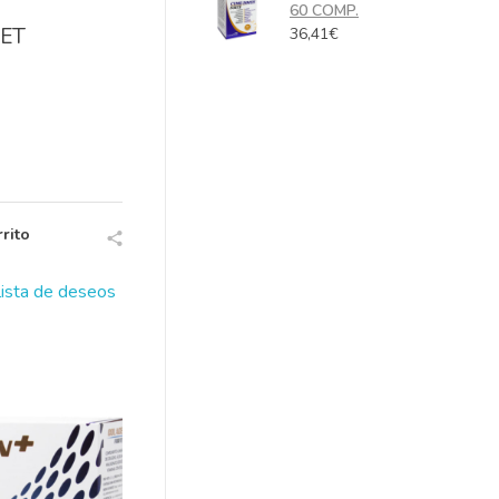
60 COMP.
ET
36,41
€
rito
 lista de deseos