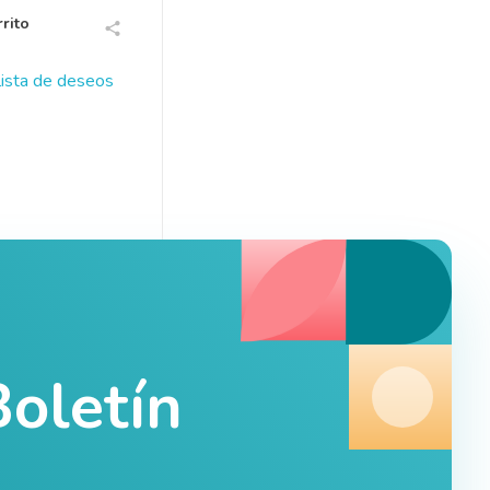
rito
 lista de deseos
oletín