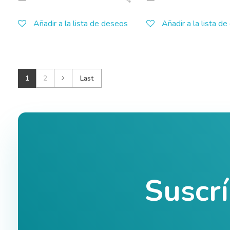
Añadir a la lista de deseos
Añadir a la lista d
1
2
Last
Suscr