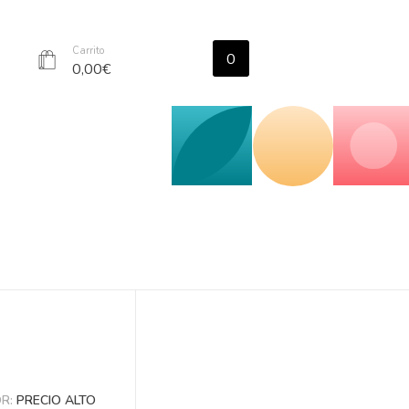
Carrito
0
r
0,00
€
OR:
PRECIO ALTO