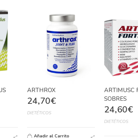
US
ARTHROX
ARTIMUSC 
SOBRES
24,70
€
24,60
€
DIETÉTICOS
DIETÉTICOS
Añadir al Carrito