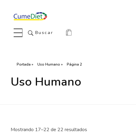
Cumediet.com - Prebióticos y probióticos
Complete Elementor Demo - Phlox WordPress Theme
Buscar
Portada
»
Uso Humano
»
Página 2
Uso Humano
Mostrando 17–22 de 22 resultados