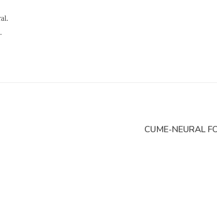
al.
.
CUME-NEURAL FO