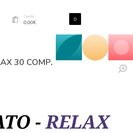
Carrito
0
r
0,00
€
LAX 30 COMP.