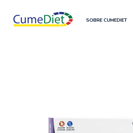
SOBRE CUMEDIET
Cumediet.com - Prebióticos y probióticos
Complete Elementor Demo - Phlox WordPress Theme