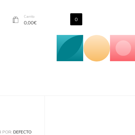
Carrito
0
r
0,00
€
 POR:
DEFECTO