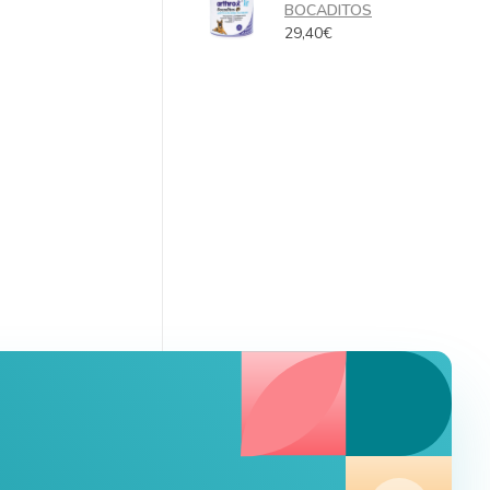
BOCADITOS
29,40
€