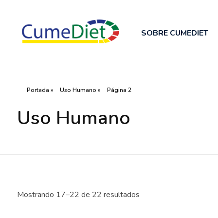
SOBRE CUMEDIET
Cumediet.com - Prebióticos y probióticos
Complete Elementor Demo - Phlox WordPress Theme
Portada
»
Uso Humano
»
Página 2
Uso Humano
Mostrando 17–22 de 22 resultados