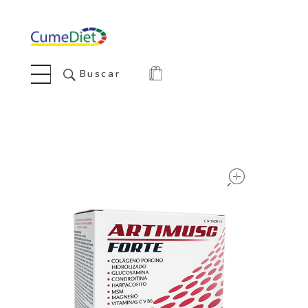
Cumediet.com - Prebióticos y probióticos
Complete Elementor Demo - Phlox WordPress Theme
Buscar
open