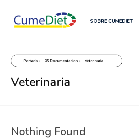
SOBRE CUMEDIET
Cumediet.com - Prebióticos y probióticos
Complete Elementor Demo - Phlox WordPress Theme
Portada
»
05.Documentacion
»
Veterinaria
Veterinaria
Nothing Found