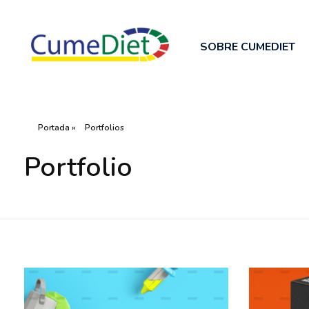
SOBRE CUMEDIET
Cumediet.com - Prebióticos y probióticos
Complete Elementor Demo - Phlox WordPress Theme
Portada
»
Portfolios
Portfolio