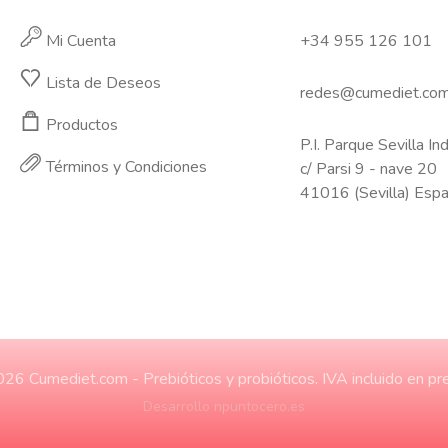
Mi Cuenta
+34 955 126 101
Lista de Deseos
redes@cumediet.co
Productos
P.I. Parque Sevilla Ind
Términos y Condiciones
c/ Parsi 9 - nave 20
41016 (Sevilla) Esp
26 Cumediet.com - Prebióticos y probióticos. IVA incluido en pre
Desarrollo npuntocero.es