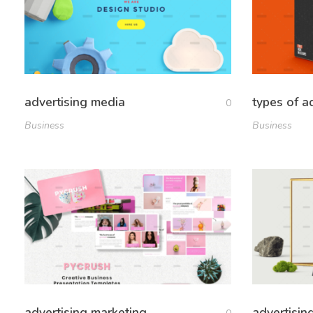
advertising media
types of a
0
Business
Business
advertising marketing
advertisi