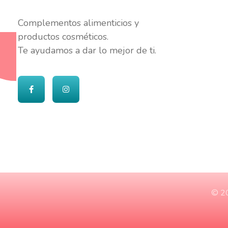
Cumediet.com - Prebióticos y probióticos
Complete Elementor Demo - Phlox WordPress Theme
Complementos alimenticios y
productos cosméticos.
Te ayudamos a dar lo mejor de ti.
© 20