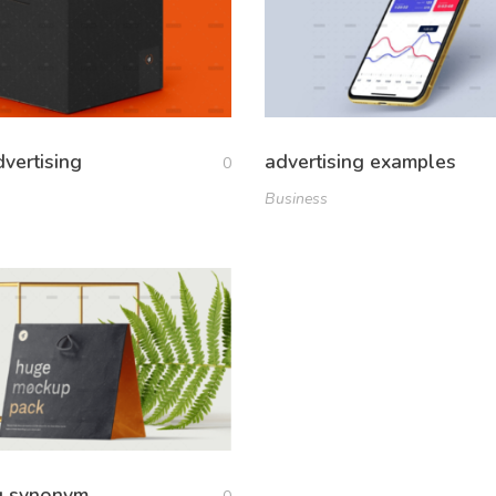
dvertising
advertising examples
0
Business
ng synonym