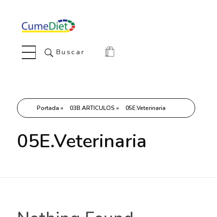
Cumediet.com - Prebióticos y probióticos
Complete Elementor Demo - Phlox WordPress Theme
Buscar
Portada
»
03B.ARTICULOS
»
05E.Veterinaria
05E.Veterinaria