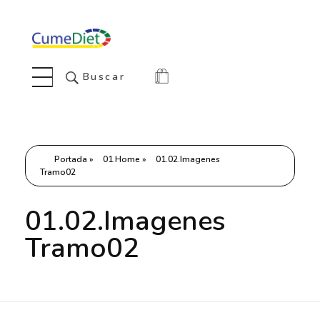
Cumediet.com - Prebióticos y probióticos
Complete Elementor Demo - Phlox WordPress Theme
Buscar
Portada
»
01.Home
»
01.02.Imagenes
Tramo02
01.02.Imagenes
Tramo02